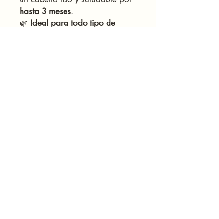
hasta 3 meses
.
🌿
Ideal para todo tipo de
cabello
, incluyendo rizado y
tratado químicamente.
📦
Contenido:
120ml (1-2
aplicaciones)
💆‍♀️
Modo de uso:
Aplicar en
cabello limpio y seco, dejar
actuar y sellar con calor. Para
mejores resultados, sigue las
instrucciones detalladas
incluidas en el envase.
🔹
¡Di adiós al frizz y dale vida
a tu cabello con nuestra
keratina orgánica!