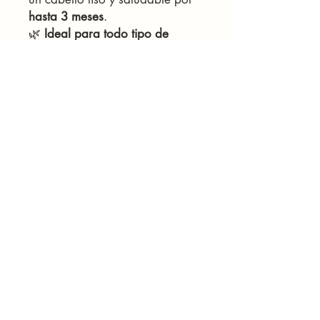
hasta 3 meses
.
🌿
Ideal para todo tipo de
cabello
, incluyendo rizado y
tratado químicamente.
📦
Contenido:
120ml (1-2
aplicaciones)
💆‍♀️
Modo de uso:
Aplicar en
cabello limpio y seco, dejar
actuar y sellar con calor. Para
mejores resultados, sigue las
instrucciones detalladas
incluidas en el envase.
🔹
¡Di adiós al frizz y dale vida
a tu cabello con nuestra
keratina orgánica!